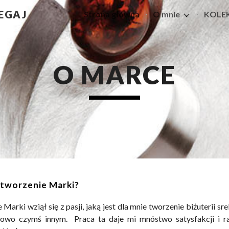
EGAJ
Strona główna
O mnie
ip to main content
Skip to navigat
O MARCE
stworzenie Marki?
e
M
arki wziął się z pasji, jaką jest dla mnie tworzenie biżuterii
dowo czymś innym. Praca
ta daje mi mnóstwo satysfakcji i ra