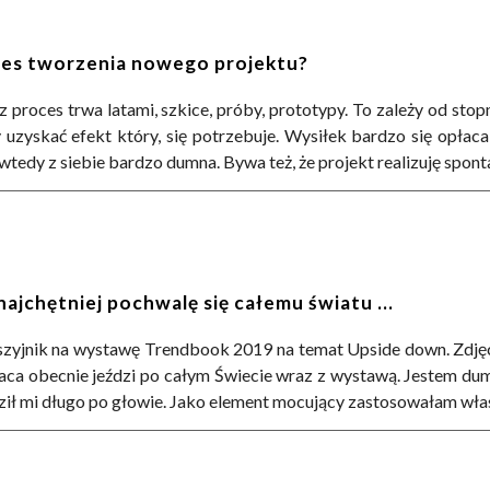
ces tworzenia nowego projektu?
raz proces trwa latami, szkice, próby, prototypy. To zależy od sto
y uzyskać efekt który, się potrzebuje. Wysiłek bardzo się opłac
wtedy z siebie bardzo dumna.
Bywa też, że projekt realizuję spon
najchętniej pochwalę się całemu światu ...
zyjnik na wystawę Trendbook 2019 na temat Upside down. Zdjęci
aca obecnie jeździ po całym
Ś
wiecie wraz z wystawą. Jestem du
dził mi długo po głowie. Jako element mocujący zastosowałam wła