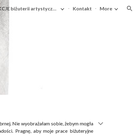
KOLEKCJE biżuterii artystycznej
Kontakt
More
ion
 srebrnej. Nie wyobrażałam sobie, żebym mogła
dości.
Pragnę, aby moje prace biżuteryjne