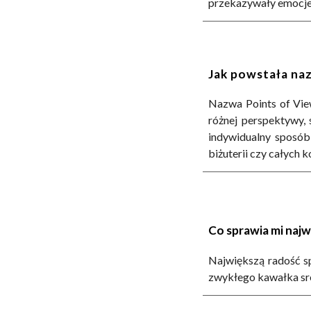
przekazywały emocje i
Jak powstała na
Nazwa Points of View
różnej perspektywy, 
indywidualny sposób
biżuterii czy całych ko
Co sprawia mi naj
Największą radość s
zwykłego kawałka sreb