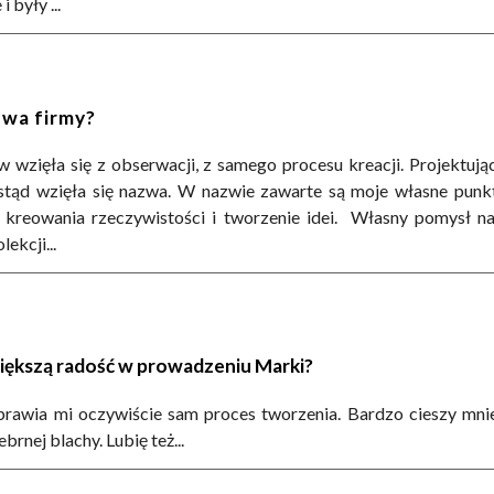
 były ...
zwa firmy?
 wzięła się z obserwacji, z samego procesu kreacji. Projektując 
stąd wzięła się nazwa. W n
azwie zawarte są moje własne punkty
 kreowania rzeczywistości i tworzenie idei. Własny pomysł n
lekcji...
większą radość w prowadzeniu Marki?
prawia mi oczywiście sam proces tworzenia. Bardzo cieszy mnie
rnej blachy. Lubię też...