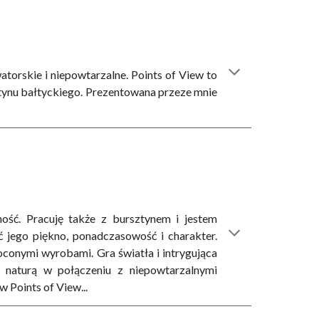
torskie i niepowtarzalne. Points of View to
tynu bałtyckiego. Prezentowana przeze mnie
ność. Pracuję także z bursztynem i jestem
 jego piękno, ponadczasowość i charakter.
conymi wyrobami. Gra światła i intrygująca
e naturą w połączeniu z niepowtarzalnymi
 Points of View...