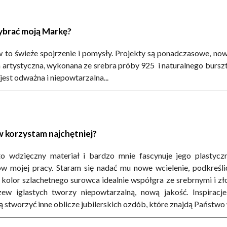
ybrać moją Markę?
 to świeże spojrzenie i pomysły. Projekty są ponadczasowe, nowa
 artystyczna, wykonana ze srebra próby 925 i naturalnego bursz
jest odważna i niepowtarzalna...
w korzystam najchętniej?
to wdzięczny materiał i bardzo mnie fascynuje jego plastycz
w mojej pracy. Staram się nadać mu nowe wcielenie, podkreślić
olor szlachetnego surowca idealnie współgra ze srebrnymi i zło
ew iglastych tworzy niepowtarzalną, nową jakość. Inspiracj
stworzyć inne oblicze jubilerskich ozdób, które znajdą Państwo w