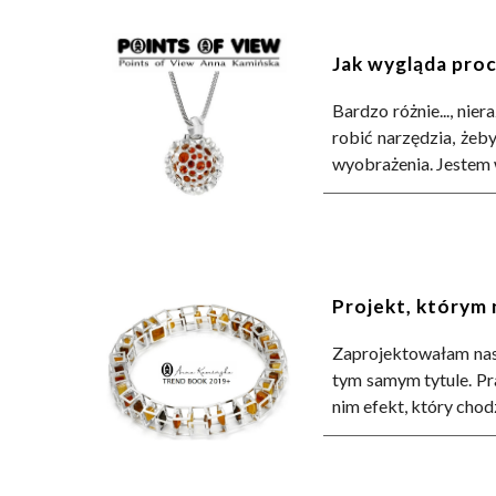
Jak wygląda pro
Bardzo różnie..., nie
robić narzędzia, żeb
wyobrażenia. Jestem 
Projekt, którym 
Zaprojektowałam nas
tym samym tytule. Pr
nim efekt, który cho