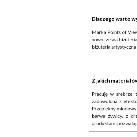
Dlaczego warto w
Marka Points of View
nowoczesna biżuteria
biżuteria artystyczna 
Z jakich materiałó
Pracuję w srebrze, 
zadowolona z efektó
Przepiękny miodowy k
barwa żywicy, z drz
produktami pozwalają 