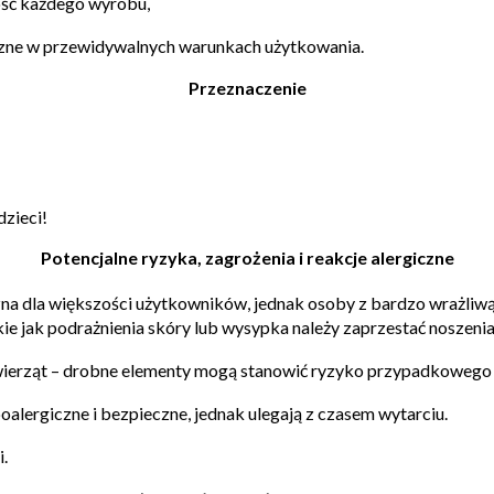
ość każdego wyrobu,
czne w przewidywalnych warunkach użytkowania.
Przeznaczenie
dzieci!
Potencjalne ryzyka, zagrożenia i reakcje alergiczne
zna
dla większości użytkowników
, jednak osoby z bardzo wrażliw
akie jak podrażnienia skóry lub wysypka
należy zaprzestać noszenia
wierząt
– drobne elementy mogą stanowić ryzyko przypadkowego 
oalergiczne i bezpieczne, jednak ulegają z czasem wytarciu.
.