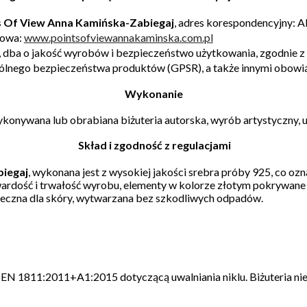
nts Of View Anna Kamińska-Zabiegaj
, adres korespondencyjny: A
towa:
www.pointsofviewannakaminska.com.pl
,
dba o jakość wyrobów
i
bezpieczeństwo użytkowania
, zgodnie
ólnego bezpieczeństwa produktów (
GPSR
), a także innymi obow
Wykonanie
ykonywana lub obrabiana biżuteria autorska, wyrób artystyczny, un
Skład i zgodność z regulacjami
biegaj
,
wykonana jest z wysokiej jakości srebra próby 925, co ozn
 twardość i trwałość wyrobu, elementy w kolorze złotym pokrywan
ieczna dla skóry, wytwarzana bez szkodliwych odpadów.
 EN 1811:2011+A1:2015 dotyczącą uwalniania niklu. Biżuteria ni