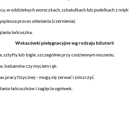
scu
, w oddzielnych woreczkach, szkatułkach lub pudełkach z mię
spiesza proces utleniania (czernienia).
lątania łańcuszka.
Wskazówki pielęgnacyjne wg rodzaju biżuterii
, sztyfty lub bigle, szczególnie przy codziennym noszeniu.
w, balsamów czy myciem rąk.
s pracy fizycznej – mogą się zerwać i zniszczyć.
ątania łańcuszków i zagięcia ogniwek.