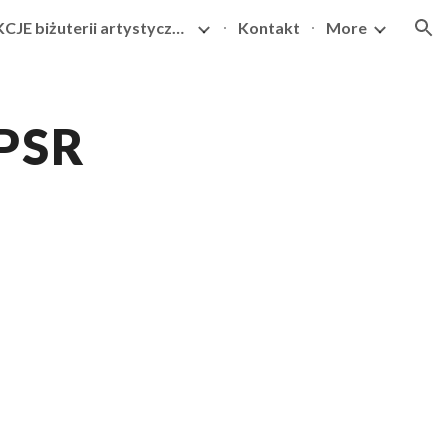
KOLEKCJE biżuterii artystycznej
Kontakt
More
ion
PSR