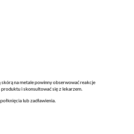
ą skórą
na metale
powinny obserwować reakcje
 produktu i skonsultować się z lekarzem.
połknięcia lub
zadławienia.