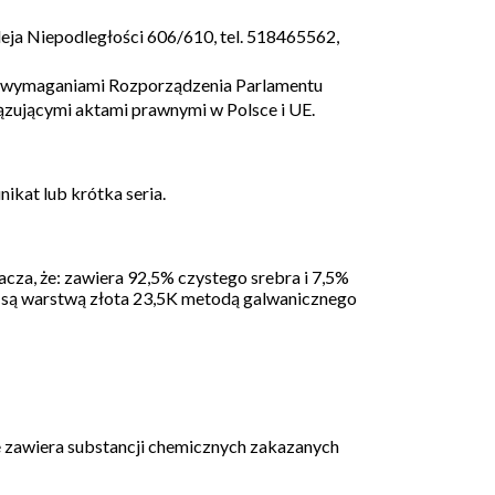
leja Niepodległości 606/610, tel. 518465562,
 z wymaganiami
Rozporządzenia Parlamentu
iązującymi aktami prawnymi w Polsce i UE.
ikat lub krótka seria.
acza, że: zawiera
92,5% czystego srebra
i 7,5%
e są warstwą złota 23,5K metodą galwanicznego
e zawiera substancji chemicznych zakazanych