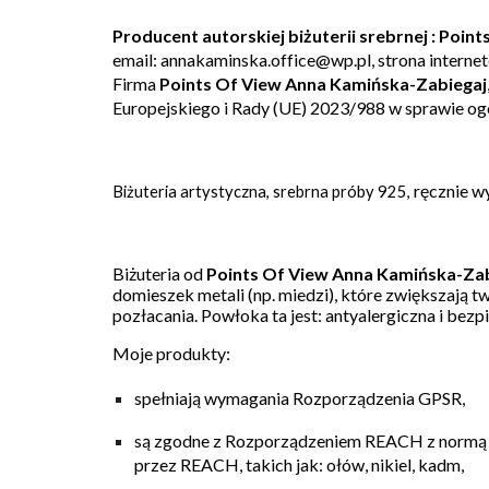
Producent autorskiej biżuterii srebrnej : Poi
email: annakaminska.office@wp.pl, strona interne
Firma
Points Of View Anna Kamińska-Zabiegaj
Europejskiego i Rady (UE) 2023/988
w sprawie og
ręcznie w
Biżuteria artystyczna, srebrna próby 925,
Biżuteria od
Points Of View Anna Kamińska-Za
domieszek metali (np. miedzi), które zwiększają
pozłacania. Powłoka ta jest:
antyalergiczna
i bezp
Moje produkty:
spełniają wymagania
Rozporządzenia GPSR
,
są zgodne z
Rozporządzeniem REACH
z normą
przez REACH, takich jak: ołów, nikiel, kadm,