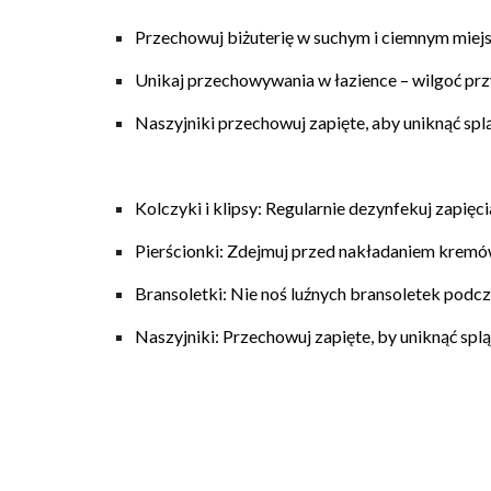
Przechowuj biżuterię w
suchym i ciemnym miej
Unikaj przechowywania w łazience – wilgoć przy
Naszyjniki przechowuj
zapięte
, aby uniknąć sp
Kolczyki i klipsy:
Regularnie dezynfekuj zapięcia
Pierścionki:
Zdejmuj przed nakładaniem kremó
Bransoletki:
Nie noś luźnych bransoletek podcza
Naszyjniki:
Przechowuj zapięte, by uniknąć spl