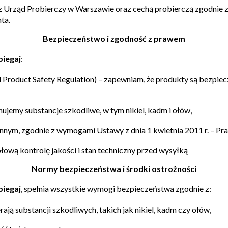
 Urząd Probierczy w Warszawie oraz
cechą probierczą
zgodnie 
nta.
Bezpieczeństwo i zgodność z prawem
biegaj
:
l Product Safety Regulation) – zapewniam, że produkty są bezpi
nujemy substancje szkodliwe, w tym nikiel, kadm i ołów,
ennym
, zgodnie z wymogami
Ustawy z dnia 1 kwietnia 2011 r. – P
gółową
kontrolę jakości
i stan techniczny przed wysyłką
Normy bezpieczeństwa i środki ostrożności
biegaj
,
spełnia wszystkie wymogi bezpieczeństwa zgodnie z:
rają substancji szkodliwych, takich jak nikiel, kadm czy ołów,