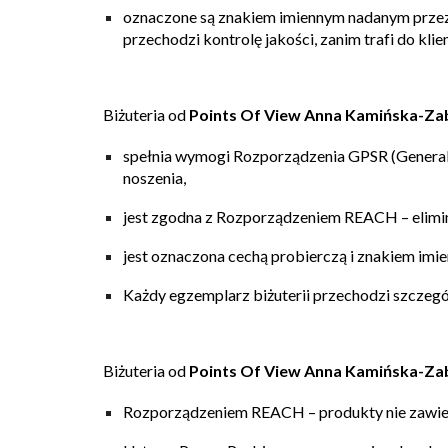
oznaczone są
znakiem imiennym nadanym przez
przechodzi
kontrolę jakości
, zanim trafi do klie
Biżuteria
od
Points Of View Anna Kamińska-Za
spełnia wymogi
Rozporządzenia GPSR
(Genera
noszenia,
jest zgodna z
Rozporządzeniem REACH
– elimi
jest oznaczona
cechą probierczą
i
znakiem imi
Każdy egzemplarz biżuterii przechodzi szcze
Biżuteria
od
Points Of View Anna Kamińska-Za
Rozporządzeniem REACH
– produkty nie zawie